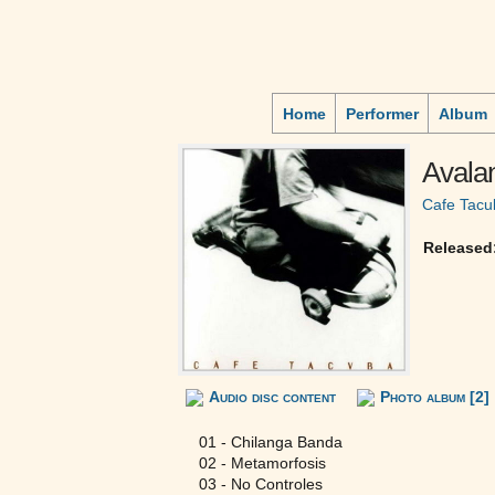
Home
Performer
Album
Avala
Cafe Tacu
Released
Audio disc content
Photo album [2]
01 - Chilanga Banda
02 - Metamorfosis
03 - No Controles