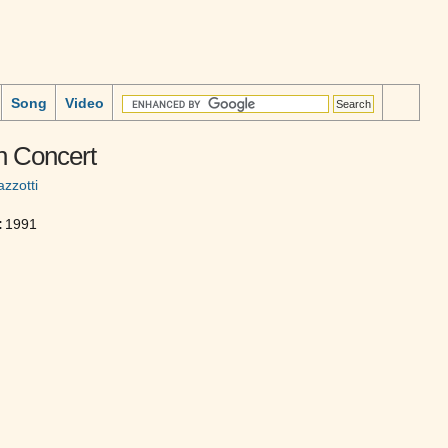
Song
Video
n Concert
zzotti
:
1991