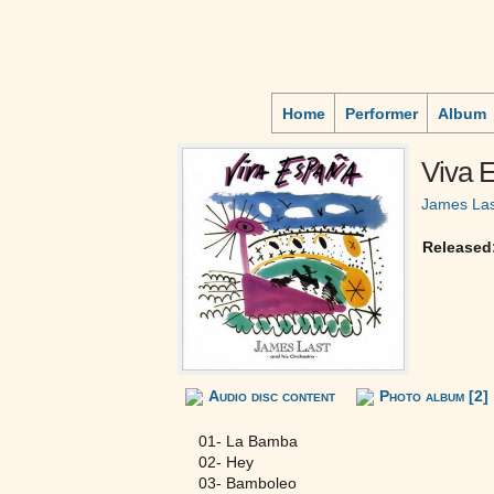
Home
Performer
Album
Viva 
James Las
Released
Audio disc content
Photo album [2]
01- La Bamba
02- Hey
03- Bamboleo