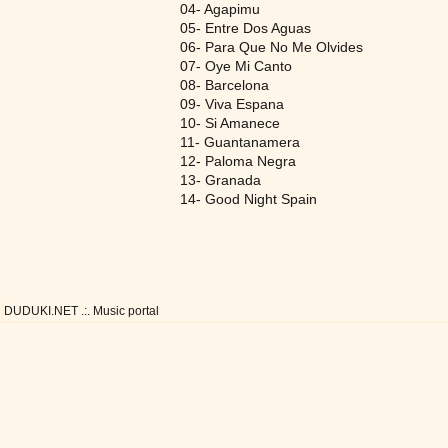
04- Agapimu
05- Entre Dos Aguas
06- Para Que No Me Olvides
07- Oye Mi Canto
08- Barcelona
09- Viva Espana
10- Si Amanece
11- Guantanamera
12- Paloma Negra
13- Granada
14- Good Night Spain
DUDUKI.NET .:. Music portal