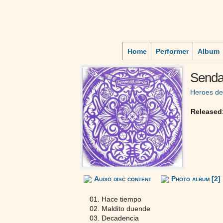
Home
Performer
Album
Senda
Heroes del
Released
Audio disc content
Photo album [2]
01. Hace tiempo
02. Maldito duende
03. Decadencia