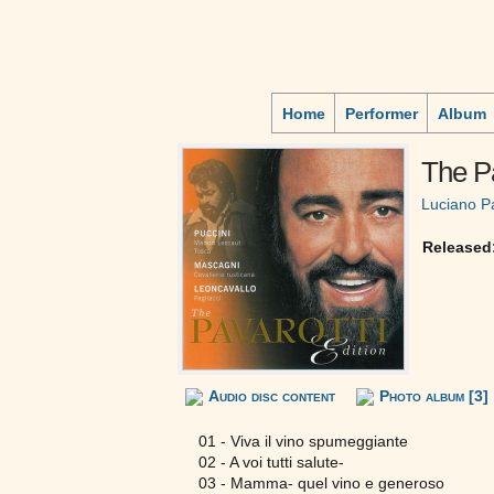
Home
Performer
Album
The Pa
Luciano Pa
Released
Audio disc content
Photo album [3]
01 - Viva il vino spumeggiante
02 - A voi tutti salute-
03 - Mamma- quel vino e generoso