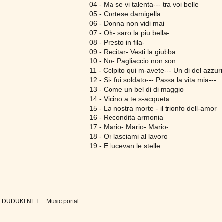
04 - Ma se vi talenta--- tra voi belle
05 - Cortese damigella
06 - Donna non vidi mai
07 - Oh- saro la piu bella-
08 - Presto in fila-
09 - Recitar- Vesti la giubba
10 - No- Pagliaccio non son
11 - Colpito qui m-avete--- Un di del azzur
12 - Si- fui soldato--- Passa la vita mia---
13 - Come un bel di di maggio
14 - Vicino a te s-acqueta
15 - La nostra morte - il trionfo dell-amor
16 - Recondita armonia
17 - Mario- Mario- Mario-
18 - Or lasciami al lavoro
19 - E lucevan le stelle
DUDUKI.NET .:. Music portal