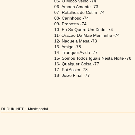
05- O Moco Velho -74
06- Amada Amante -73
07- Retalhos de Cetim -74
08- Carinhoso -74
09- Proposta -74
10- Eu So Quero Um Xodo -74
11- Oracao Da Mae Meninnha -74
12- Naquela Mesa -73
13- Amigo -78
14- Tranquei Avida -77
15- Somos Todos Iguais Nesta Noite -78
16- Qualquer Coisa -77
17- Foi Assim -78
18- Joizo Final -77
DUDUKI.NET .:. Music portal